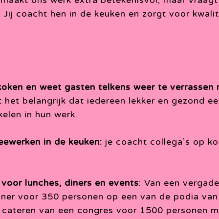
 maakt ons werk extra betekenisvol, maar vraagt
ij coacht hen in de keuken en zorgt voor kwalite
koken en weet gasten telkens weer te verrassen
 het belangrijk dat iedereen lekker en gezond eet
elen in hun werk.
eewerken in de keuken:
je coacht collega’s op ko
 voor lunches, diners en events
: Van een vergade
iner voor 350 personen op een van de podia van
t cateren van een congres voor 1500 personen m