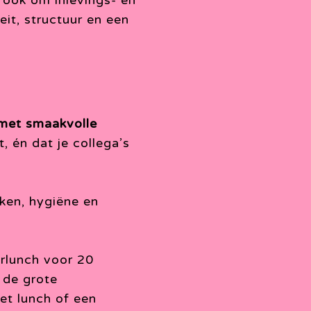
 ook om inlevings- en
it, structuur en een
 met smaakvolle
, én dat je collega’s
ken, hygiëne en
rlunch voor 20
 de grote
et lunch of een