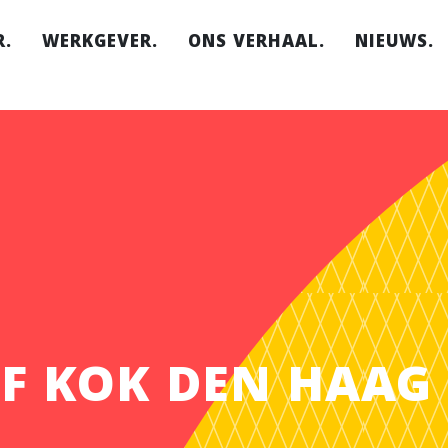
.
WERKGEVER.
ONS VERHAAL.
NIEUWS.
erken.
Ik zoek
Hoe het begon.
medewerkers.
t het.
Wat wij doen.
Zo werkt het.
aties.
Team.
Daarom Social
Capital.
Onze locaties.
FAQ.
F KOK DEN HAAG