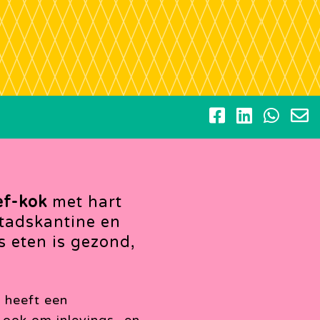
ef-kok
met hart
stadskantine en
 eten is gezond,
s heeft een