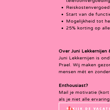
telefoonvergoeding
Reiskostenvergoedin
Start van de functi
Mogelijkheid tot h
25% korting op alle
Over Juni Lekkernijen 
Juni Lekkernijen is on
Prael. Wij maken gezo
mensen mét en zonder 
Enthousiast?
Mail je motivatie (kor
als je niet alle ervari
BEKIJK DE VACAT