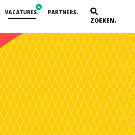
6
VACATURES.
PARTNERS.
ZOEKEN.