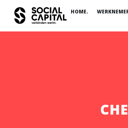
HOME.
WERKNEMER
Ik wil w
Hoe werk
Onze loc
FAQ.
CHE