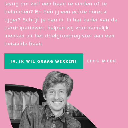
lastig om zelf een baan te vinden of te
behouden? En ben jij een echte horeca
tijger? Schrijf je dan in. In het kader van de
participatiewet, helpen wij voornamelijk
mensen uit het doelgroepregister aan een
betaalde baan.
LEES MEER
JA, IK WIL GRAAG WERKEN!