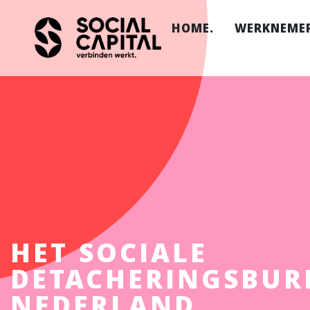
HOME.
WERKNEMER
Ik wil w
Hoe werk
Onze loc
FAQ.
HET SOCIALE
DETACHERINGSBUR
NEDERLAND.