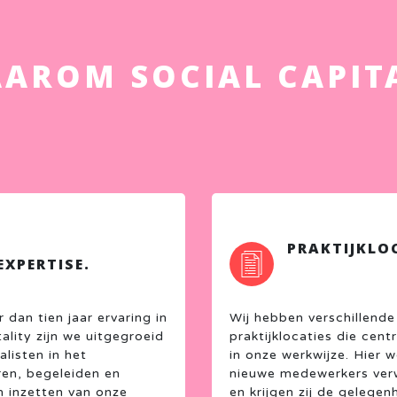
AROM SOCIAL CAPIT
PRAKTIJKLOC
EXPERTISE.
dan tien jaar ervaring in
Wij hebben verschillende
ality zijn we uitgegroeid
praktijklocaties die cent
alisten in het
in onze werkwijze. Hier 
ren, begeleiden en
nieuwe medewerkers ve
 inzetten van onze
en krijgen zij de gelege