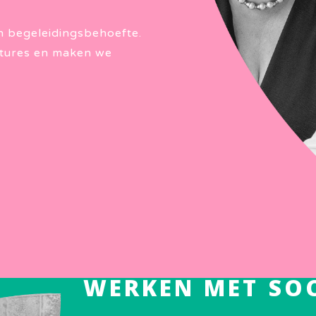
n begeleidingsbehoefte.
tures en maken we
WERKEN MET SOC