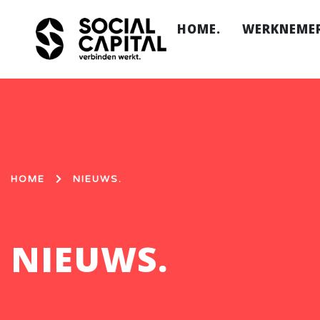
HOME.
WERKNEMER
Ik wil w
Hoe werk
Onze loc
FAQ.
HOME
NIEUWS.
NIEUWS.