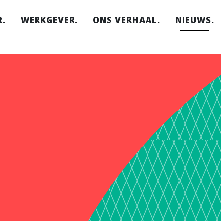
.
WERKGEVER.
ONS VERHAAL.
NIEUWS.
erken.
Ik zoek
Hoe het begon.
medewerkers.
t het.
Wat wij doen.
Zo werkt het.
aties.
Team.
Daarom Social
Capital.
Onze locaties.
FAQ.